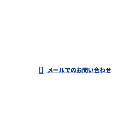
お電話でのお問い合わせ
075-748-6511
KEメンテ
ナンス株式
受付／9：00～17：30 ※営業電話お断り
メールでのお問い合わせ
会社
ホーム
業務案内
求職者のみなさまへ
採用情報